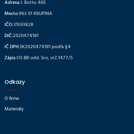
Adresa:
J. Bottu 465
Mesto:
963 01 KRUPINA
IČO:
31593828
DIČ:
2020474181
IČ DPH:
SK2020474181 podľa §4
Zápis:
OS BB odd. Sro, vl.č.1477/S
Odkazy
O firme
Materiály