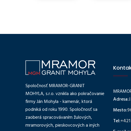
Konta
Spoločnosť MRAMOR-GRANIT
MRAMOR-
MOHYLA, s.r.o. vznikla ako pokračovanie
Adresa:
J
firmy Ján Mohyla - kamenár, ktorá
podniká od roku 1990. Spoločnosť sa
Mesto:
9
zaoberá spracovávaním žulových,
Tel:
+421
mramorových, pieskovcových a iných