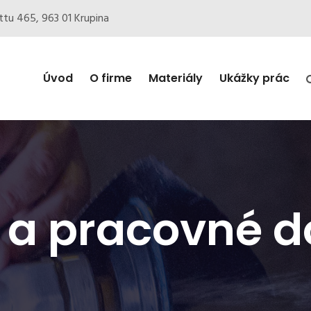
ottu 465, 963 01 Krupina
Úvod
O firme
Materiály
Ukážky prác
 a pracovné d