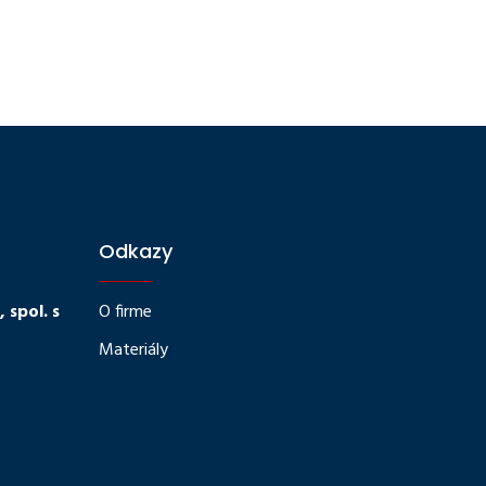
Odkazy
spol. s
O firme
Materiály