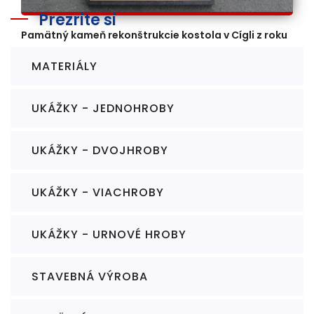
Prezrite si
Pamätný kameň rekonštrukcie kostola v Cígli z roku
1834
MATERIÁLY
UKÁŽKY - JEDNOHROBY
UKÁŽKY - DVOJHROBY
UKÁŽKY - VIACHROBY
UKÁŽKY - URNOVÉ HROBY
STAVEBNÁ VÝROBA