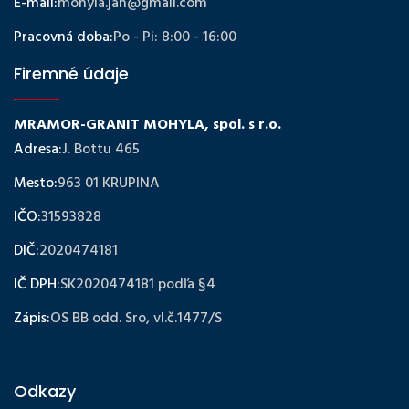
E-mail:
mohyla.jan@gmail.com
Pracovná doba:
Po - Pi: 8:00 - 16:00
Firemné údaje
MRAMOR-GRANIT MOHYLA, spol. s r.o.
Adresa:
J. Bottu 465
Mesto:
963 01 KRUPINA
IČO:
31593828
DIČ:
2020474181
IČ DPH:
SK2020474181 podľa §4
Zápis:
OS BB odd. Sro, vl.č.1477/S
Odkazy