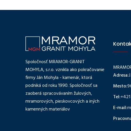
Konta
Spoločnosť MRAMOR-GRANIT
MRAMOR-
MOHYLA, s.r.o. vznikla ako pokračovanie
Adresa:
J
firmy Ján Mohyla - kamenár, ktorá
podniká od roku 1990. Spoločnosť sa
Mesto:
9
zaoberá spracovávaním žulových,
Tel:
+421
mramorových, pieskovcových a iných
E-mail:
m
kamenných materiálov
Pracovn