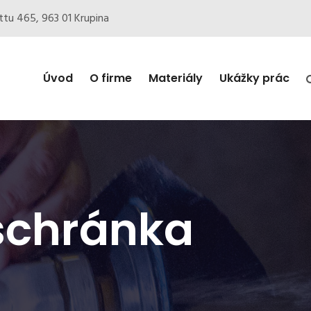
ottu 465, 963 01 Krupina
Úvod
O firme
Materiály
Ukážky prác
chránka