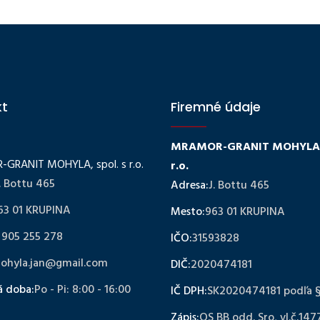
kt
Firemné údaje
MRAMOR-GRANIT MOHYLA, 
GRANIT MOHYLA, spol. s r.o.
r.o.
. Bottu 465
Adresa:
J. Bottu 465
63 01 KRUPINA
Mesto:
963 01 KRUPINA
 905 255 278
IČO:
31593828
ohyla.jan@gmail.com
DIČ:
2020474181
á doba:
Po - Pi: 8:00 - 16:00
IČ DPH:
SK2020474181 podľa 
Zápis:
OS BB odd. Sro, vl.č.147