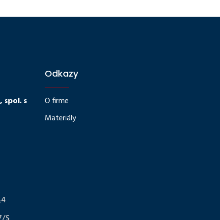
Odkazy
spol. s
O firme
Materiály
§4
7/S