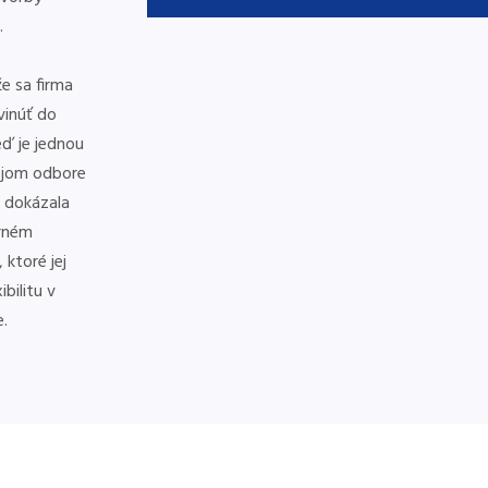
.
e sa firma
vinúť do
ď je jednou
vojom odbore
a dokázala
rném
 ktoré jej
bilitu v
.