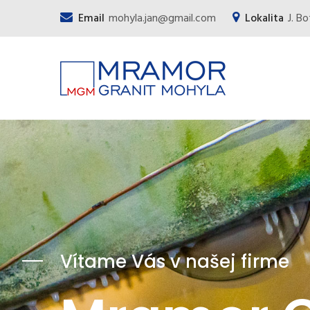
Email
mohyla.jan@gmail.com
Lokalita
J. B
Vítame Vás v našej firme