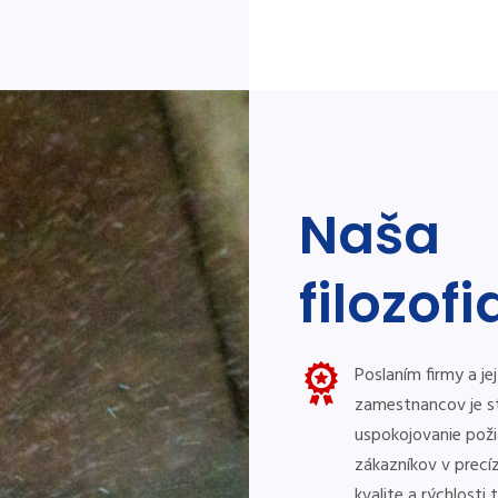
Naša
filozofi
Už 28 rokov tvoríme odkazy
Už 28 r
pre budúce generácie
pre bud
Poslaním firmy a jej
zamestnancov je st
Kamenárstvo
Kamenár
Mohyla
uspokojovanie poži
zákazníkov v precíz
kvalite a rýchlosti