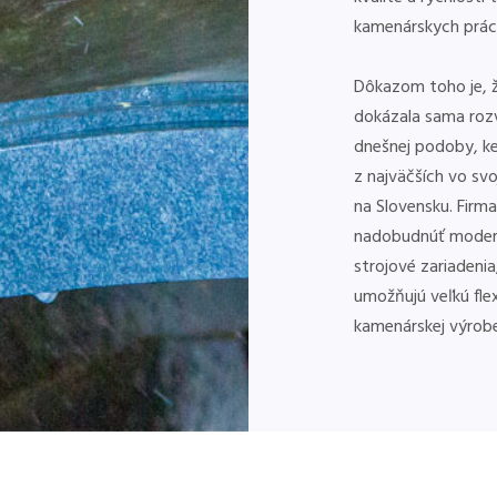
kamenárskych prác
Dôkazom toho je, ž
dokázala sama roz
dnešnej podoby, ke
z najväčších vo s
na Slovensku. Firm
nadobudnúť mode
strojové zariadenia,
umožňujú veľkú flexi
kamenárskej výrobe