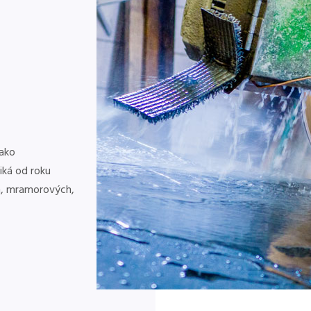
ako
iká od roku
h, mramorových,