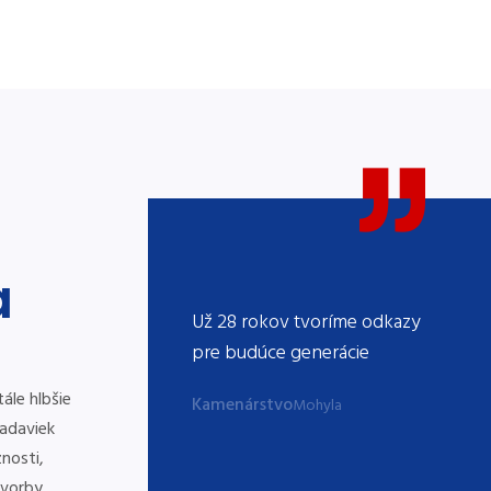
a
okov tvoríme odkazy
Už 28 rokov tvoríme odkazy
Už 2
úce generácie
pre budúce generácie
pre 
ále hlbšie
stvo
Kamenárstvo
Kame
Mohyla
Mohyla
adaviek
nosti,
 tvorby