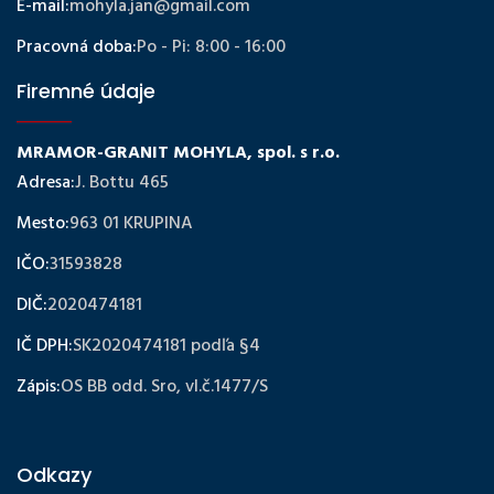
E-mail:
mohyla.jan@gmail.com
Pracovná doba:
Po - Pi: 8:00 - 16:00
Firemné údaje
MRAMOR-GRANIT MOHYLA, spol. s r.o.
Adresa:
J. Bottu 465
Mesto:
963 01 KRUPINA
IČO:
31593828
DIČ:
2020474181
IČ DPH:
SK2020474181 podľa §4
Zápis:
OS BB odd. Sro, vl.č.1477/S
Odkazy