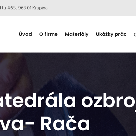
ottu 465, 963 01 Krupina
Úvod
O firme
Materiály
Ukážky prác
atedrála ozbro
lava- Rača