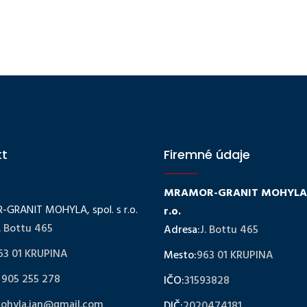
kt
Firemné údaje
MRAMOR-GRANIT MOHYLA, 
GRANIT MOHYLA, spol. s r.o.
r.o.
. Bottu 465
Adresa:
J. Bottu 465
63 01 KRUPINA
Mesto:
963 01 KRUPINA
 905 255 278
IČO:
31593828
ohyla.jan@gmail.com
DIČ:
2020474181