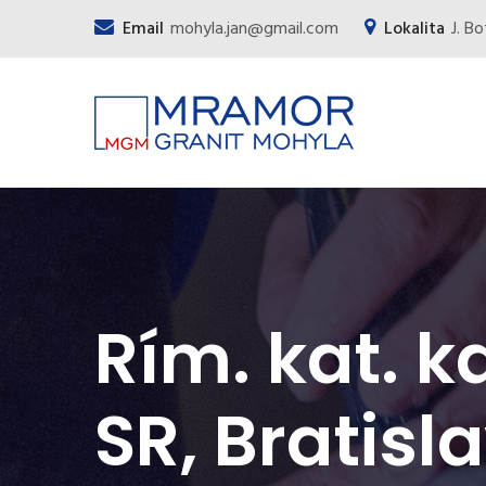
Email
mohyla.jan@gmail.com
Lokalita
J. B
Rím. kat. k
SR, Bratis