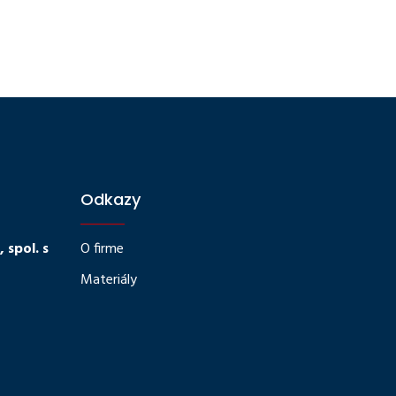
Odkazy
spol. s
O firme
Materiály