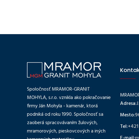
Konta
Spoločnosť MRAMOR-GRANIT
MRAMOR-
MOHYLA, s.r.o. vznikla ako pokračovanie
Adresa:
J
firmy Ján Mohyla - kamenár, ktorá
podniká od roku 1990. Spoločnosť sa
Mesto:
9
zaoberá spracovávaním žulových,
Tel:
+421
mramorových, pieskovcových a iných
E-mail:
m