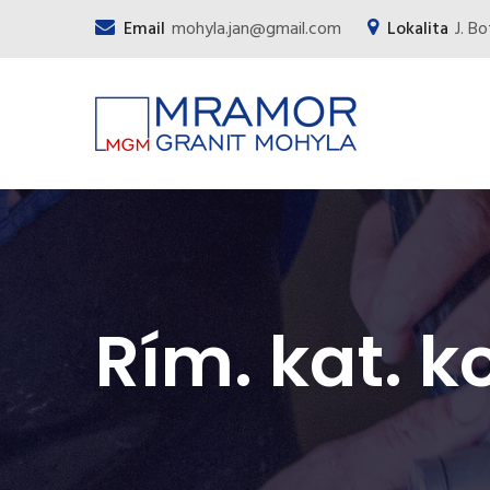
Email
mohyla.jan@gmail.com
Lokalita
J. B
Rím. kat. k