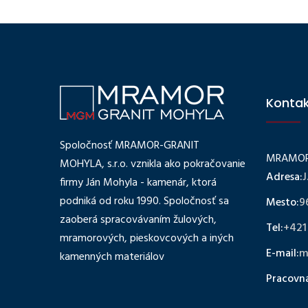
Konta
Spoločnosť MRAMOR-GRANIT
MRAMOR-
MOHYLA, s.r.o. vznikla ako pokračovanie
Adresa:
J
firmy Ján Mohyla - kamenár, ktorá
podniká od roku 1990. Spoločnosť sa
Mesto:
9
zaoberá spracovávaním žulových,
Tel:
+421
mramorových, pieskovcových a iných
E-mail:
m
kamenných materiálov
Pracovn