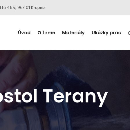
ottu 465, 963 01 Krupina
Úvod
O firme
Materiály
Ukážky prác
ostol Terany