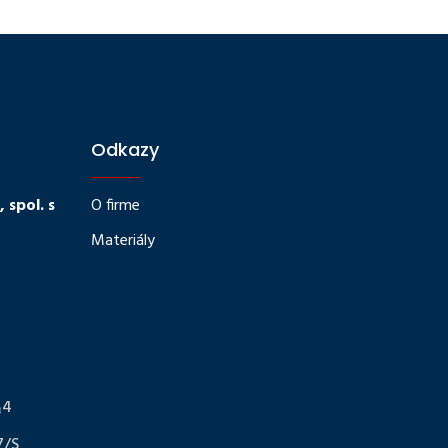
Odkazy
spol. s
O firme
Materiály
§4
7/S